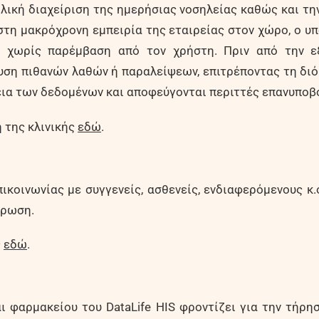
νολική διαχείριση της ημερήσιας νοσηλείας καθώς και τ
τη μακρόχρονη εμπειρία της εταιρείας στον χώρο, ο υ
, χωρίς παρέμβαση από τον χρήστη. Πριν από την ε
υση πιθανών λαθών ή παραλείψεων, επιτρέποντας τη δι
βεια των δεδομένων και αποφεύγονται περιττές επανυποβ
 της κλινικής
εδώ
.
κοινωνίας με συγγενείς, ασθενείς, ενδιαφερόμενους κ.ο
έρωση.
ς
εδώ
.
 φαρμακείου του DataLife HIS φροντίζει για την τήρη