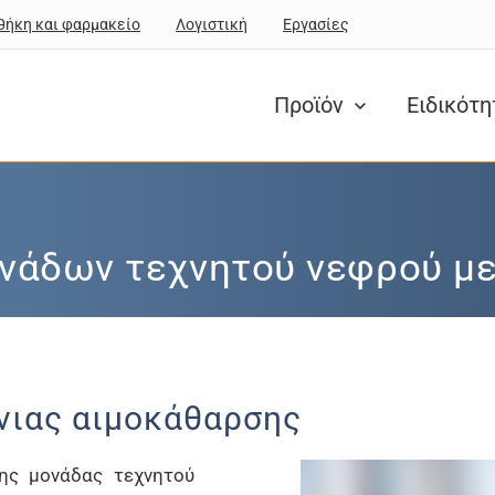
θήκη και φαρμακείο
Λογιστική
Εργασίες
Προϊόν
Ειδικότ
άδων τεχνητού νεφρού με 
νιας αιμοκάθαρσης
σης μονάδας τεχνητού