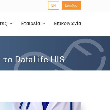
EN
Είσοδος
ητες
Εταιρεία
Επικοινωνία
το DataLife HIS