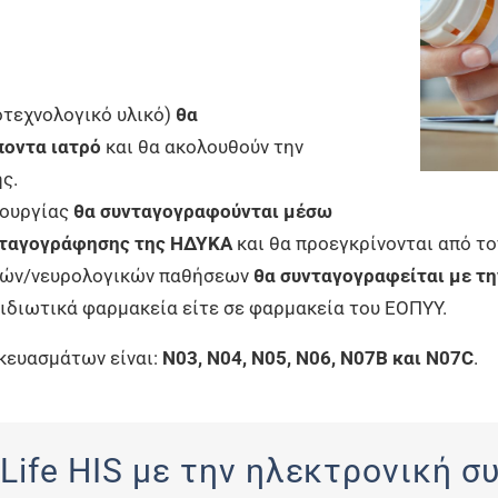
οτεχνολογικό υλικό)
θα
ποντα ιατρό
και θα ακολουθούν την
ς.
τουργίας
θα συνταγογραφούνται μέσω
νταγογράφησης της ΗΔΥΚΑ
και θα προεγκρίνονται από το
κών/νευρολογικών παθήσεων
θα συνταγογραφείται με τη
ε ιδιωτικά φαρμακεία είτε σε φαρμακεία του ΕΟΠΥΥ.
κευασμάτων είναι:
N03, N04, N05, N06, N07B και N07C
.
Life HIS με την ηλεκτρονική 