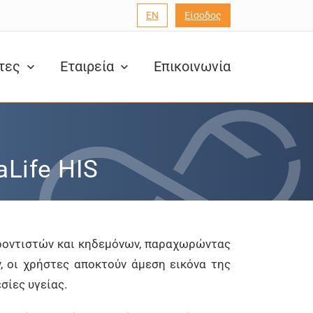
EN
Είσοδος
ητες
Εταιρεία
Επικοινωνία
Life HIS
φροντιστών και κηδεμόνων, παραχωρώντας
, οι χρήστες αποκτούν άμεση εικόνα της
σίες υγείας.