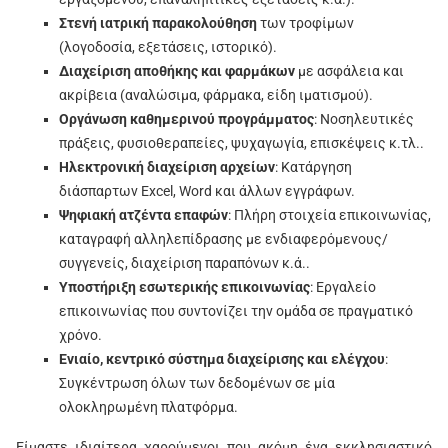
Στενή ιατρική παρακολούθηση
των τροφίμων
(λογοδοσία, εξετάσεις, ιστορικό).
Διαχείριση αποθήκης και φαρμάκων
με ασφάλεια και
ακρίβεια (αναλώσιμα, φάρμακα, είδη ιματισμού).
Οργάνωση καθημερινού προγράμματος
: Νοσηλευτικές
πράξεις, φυσιοθεραπείες, ψυχαγωγία, επισκέψεις κ.τλ..
Ηλεκτρονική διαχείριση αρχείων
: Κατάργηση
διάσπαρτων Excel, Word και άλλων εγγράφων.
Ψηφιακή ατζέντα επαφών
: Πλήρη στοιχεία επικοινωνίας,
καταγραφή αλληλεπίδρασης με ενδιαφερόμενους/
συγγενείς, διαχείριση παραπόνων κ.ά..
Υποστήριξη εσωτερικής επικοινωνίας
: Εργαλείο
επικοινωνίας που συντονίζει την ομάδα σε πραγματικό
χρόνο.
Ενιαίο, κεντρικό σύστημα διαχείρισης και ελέγχου
:
Συγκέντρωση όλων των δεδομένων σε μία
ολοκληρωμένη πλατφόρμα.
Είμαστε ιδιαίτερα χαρούμενοι που ακόμη ένα εκκλησιαστικό