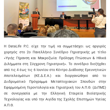
H DataLife P.C. είχε την τιμή να συμμετάσχει ως αργυρός
χορηγός στο 2ο Πανελλήνιο Συνέδριο Γηριατρικής με τίτλο
«Υγιής Γήρανση και Μακροζωία: Πρόληψη Πτώσεων & Ηθικά
Διλήμματα στη Σύγχρονη Γηριατρική». Το συνέδριο διεξήχθει
από τις 4 έως τις 6 Ιουνίου στο Κέντρο Διάδοσης Ερευνητικών
Αποτελεσμάτων (ΚΕ.Δ.Ε.Α.) και διοργανώθηκε από το
Διιδρυματικό Πρόγραμμα Μεταπτυχιακών Σπουδών στην
Εφαρμοσμένη Γεροντολογία και Γηριατρική του Α.Π.Θ. (ΔιΠΜΣ)
σε συνεργασία με την Ελληνική Εταιρεία Βιοϊατρικής
Τεχνολογίας και υπό την Αιγίδα της Σχολής Επιστημών Υγείας
Α.Π.Θ.