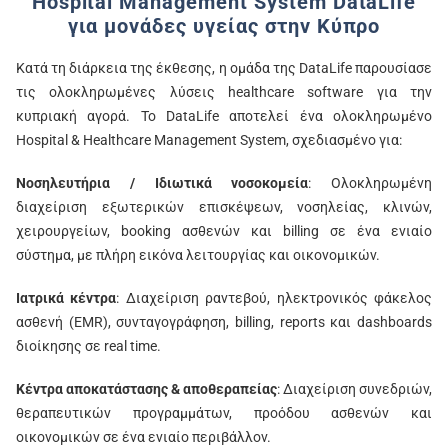
Hospital Management System DataLife
για μονάδες υγείας στην Κύπρο
Κατά τη διάρκεια της έκθεσης, η ομάδα της DataLife παρουσίασε
τις ολοκληρωμένες λύσεις healthcare software για την
κυπριακή αγορά. Το DataLife αποτελεί ένα ολοκληρωμένο
Hospital & Healthcare Management System, σχεδιασμένο για:
Nοσηλευτήρια / Ιδιωτικά νοσοκομεία
: Ολοκληρωμένη
διαχείριση εξωτερικών επισκέψεων, νοσηλείας, κλινών,
χειρουργείων, booking ασθενών και billing σε ένα ενιαίο
σύστημα, με πλήρη εικόνα λειτουργίας και οικονομικών.
Iατρικά κέντρα
: Διαχείριση ραντεβού, ηλεκτρονικός φάκελος
ασθενή (EMR), συνταγογράφηση, billing, reports και dashboards
διοίκησης σε real time.
Kέντρα αποκατάστασης & αποθεραπείας
: Διαχείριση συνεδριών,
θεραπευτικών προγραμμάτων, προόδου ασθενών και
οικονομικών σε ένα ενιαίο περιβάλλον.